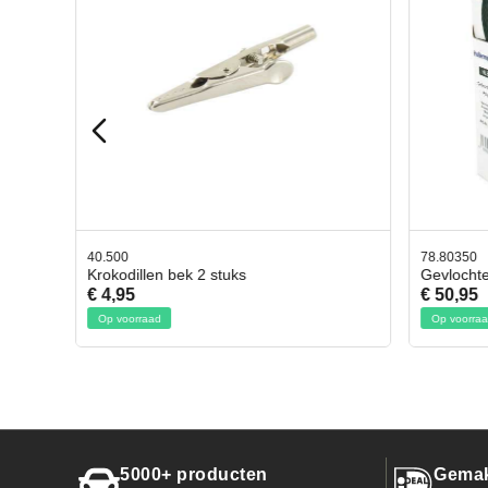
40.500
78.80350
Krokodillen bek 2 stuks
Gevlocht
€ 4,95
€ 50,95
Op voorraad
Op voorraa
5000+ producten
Gemak