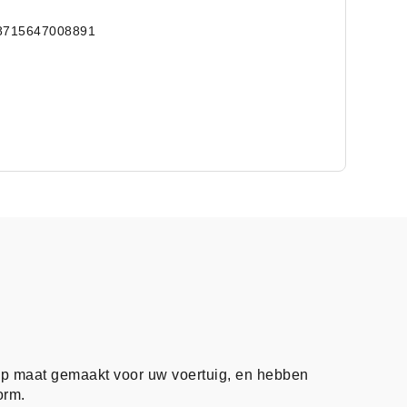
8715647008891
op maat gemaakt voor uw voertuig, en hebben
orm.