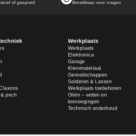
teraf of gespreid
Bereikbaar voor vragen
techniek
Werkplaats
es
Werkplaats
Elektronica
n
Garage
Kleinmateriaal
d
Gereedschappen
Solderen & Lassen
Claxons
Werkplaats toebehoren
d & pech
Oliën – vetten en
toevoegingen
Technisch onderhoud