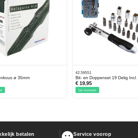
42.59551
enkous ø 35mm
Bit- en Doppenset 19 Delig Incl.
€ 19,95
d
Op voorraad
kelijk betalen
Service voorop