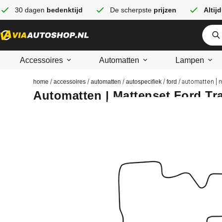
30 dagen
bedenktijd
De scherpste
prijzen
Altijd
Accessoires
Automatten
Lampen
/
/
/
/
/ automatten | 
home
accessoires
automatten
autospecifiek
ford
Automatten | Mattenset Ford Tr