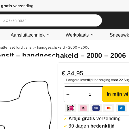
 gratis
verzending
Aansluittechniek
Werkplaats
Sneeuwke
mattenset ford transit – handgeschakeld – 2000 – 2006
ansit – handgeschakeld – 2000 – 2006
€
34,95
Langere levertijd: bezorging vóór 22 Au
In mijn w
Altijd gratis
verzending
30 dagen
bedenktijd