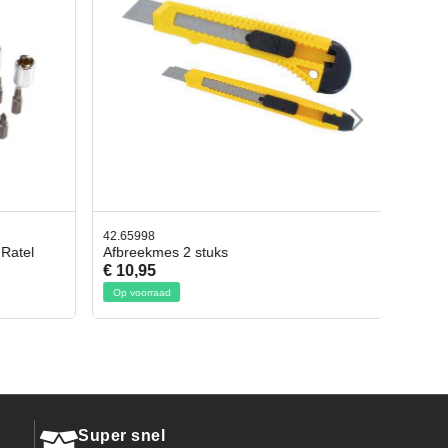
42.65998
 Ratel
Afbreekmes 2 stuks
€ 10,95
Op voorraad
Super snel