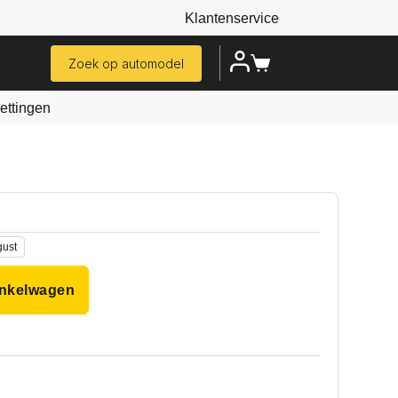
Klantenservice
Zoek op automodel
ttingen
gust
inkelwagen