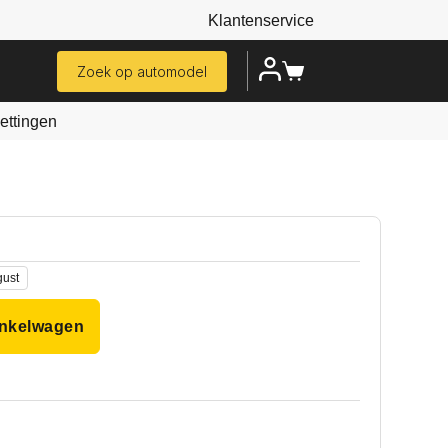
Klantenservice
Zoek op automodel
ttingen
gust
inkelwagen