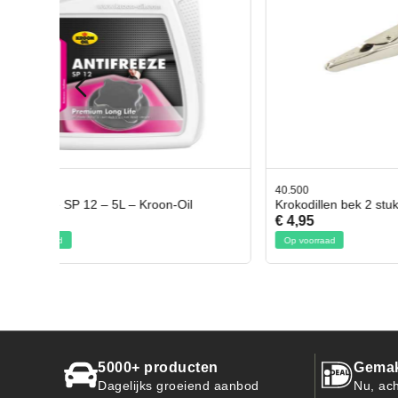
40.500
78.80350
Krokodillen bek 2 stuks
Gevloch
€ 4,95
€ 50,95
Op voorraad
Op voorr
5000+ producten
Gemak
Dagelijks groeiend aanbod
Nu, ach