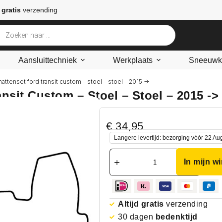
 gratis
verzending
Aansluittechniek
Werkplaats
Sneeuwke
attenset ford transit custom – stoel – stoel – 2015 ->
nsit Custom – Stoel – Stoel – 2015 ->
€
34,95
Langere levertijd: bezorging vóór 22 Au
In mijn w
Altijd gratis
verzending
30 dagen
bedenktijd