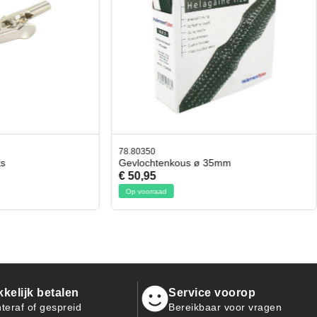
42.59551
tenkous ø 35mm
Bit- en Doppenset 19 Delig Incl
€ 19,95
aad
Op voorraad
kelijk betalen
Service voorop
teraf of gespreid
Bereikbaar voor vragen