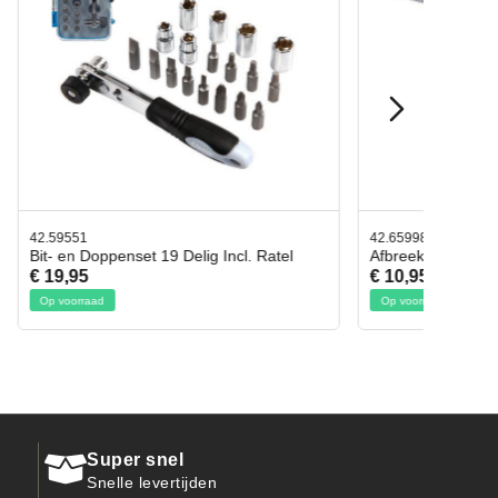
42.65998
. Ratel
Afbreekmes 2 stuks
€ 10,95
Op voorraad
Super snel
Snelle levertijden