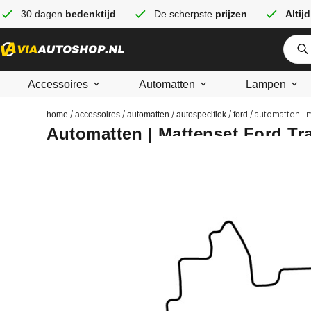
30 dagen
bedenktijd
De scherpste
prijzen
Altijd
Accessoires
Automatten
Lampen
/
/
/
/
/ automatten | m
home
accessoires
automatten
autospecifiek
ford
Automatten | Mattenset Ford Tra