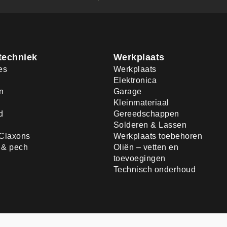
techniek
Werkplaats
es
Werkplaats
Elektronica
n
Garage
Kleinmateriaal
d
Gereedschappen
Solderen & Lassen
Claxons
Werkplaats toebehoren
d & pech
Oliën – vetten en
toevoegingen
Technisch onderhoud