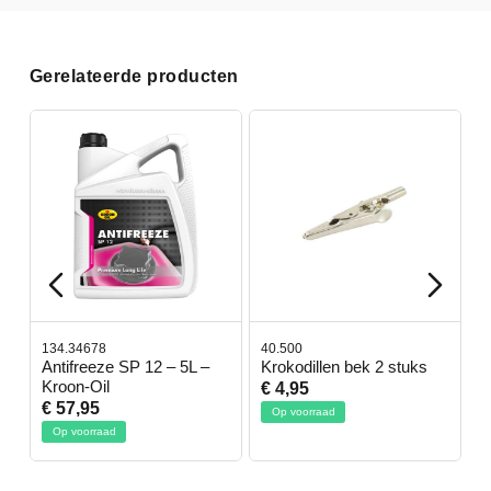
Gerelateerde producten
134.34678
40.500
7
-
Antifreeze SP 12 – 5L –
Krokodillen bek 2 stuks
G
Kroon-Oil
€ 4,95
€
€ 57,95
Op voorraad
Op voorraad