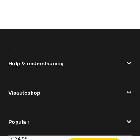
Hulp & ondersteuning
Viaautoshop
Populair
Automatten | Mattenset Fiat Barchetta – 1995 – 2005
€
34,95