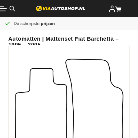
en
Altijd gratis
verzending
Automatten | Mattenset Fiat Barchetta –
1995 – 2005