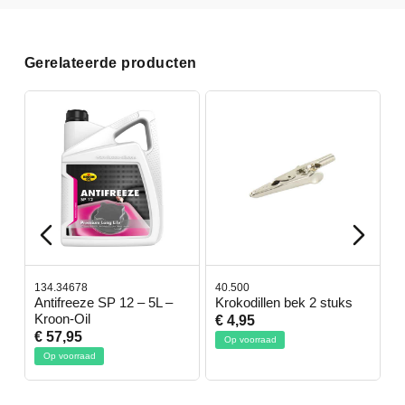
Gerelateerde producten
134.34678
40.500
7
-
Antifreeze SP 12 – 5L –
Krokodillen bek 2 stuks
G
Kroon-Oil
€ 4,95
€
€ 57,95
Op voorraad
Op voorraad