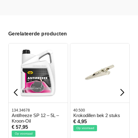
Gerelateerde producten
134.34678
40.500
7
-
Antifreeze SP 12 – 5L –
Krokodillen bek 2 stuks
G
Kroon-Oil
€ 4,95
€
€ 57,95
Op voorraad
Op voorraad