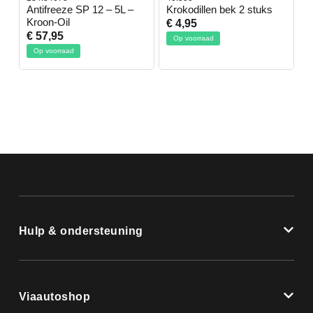
-
Antifreeze SP 12 – 5L –
Krokodillen bek 2 stuks
G
Kroon-Oil
€ 4,95
€
€ 57,95
Op voorraad
Op voorraad
Hulp & ondersteuning
Viaautoshop