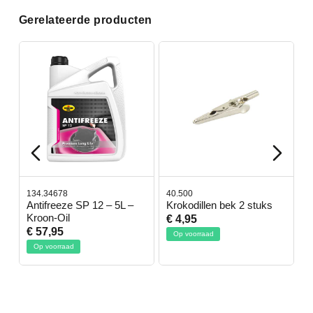
Gerelateerde producten
134.34678
40.500
7
-
Antifreeze SP 12 – 5L –
Krokodillen bek 2 stuks
G
Kroon-Oil
€ 4,95
€
€ 57,95
Op voorraad
Op voorraad