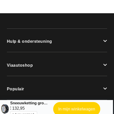
Hulp & ondersteuning
Viaautoshop
Populair
Sneeuwketting groep 22.7 – 16mm
€
132,95
In mijn winkelwagen