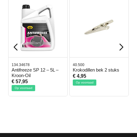
134.34678
40.500
7
-
Antifreeze SP 12 – 5L –
Krokodillen bek 2 stuks
G
Kroon-Oil
€ 4,95
€
€ 57,95
Op voorraad
Op voorraad