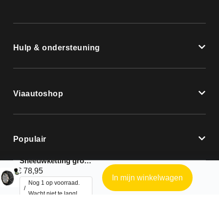
Hulp & ondersteuning
Viaautoshop
Populair
Sneeuwketting groep 13 – 9mm
€
78,95
In mijn winkelwagen
Nog 1 op voorraad.
Wacht niet te lang!