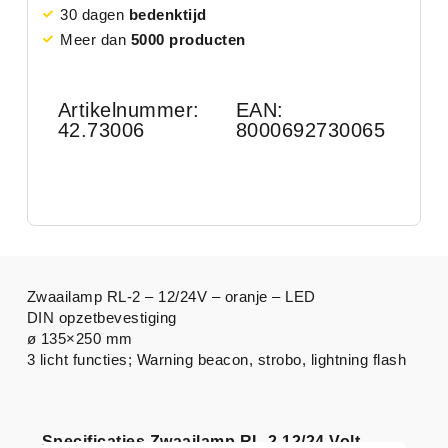
30 dagen
bedenktijd
Meer dan
5000 producten
Artikelnummer:
EAN:
42.73006
8000692730065
Zwaailamp RL-2 – 12/24V – oranje – LED
DIN opzetbevestiging
ø 135×250 mm
3 licht functies; Warning beacon, strobo, lightning flash
Specificaties Zwaailamp RL-2 12/24 Volt