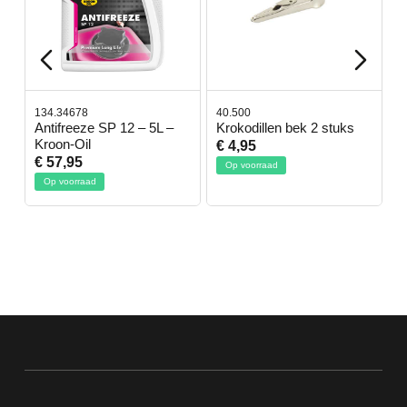
134.34678
40.500
7
-
Antifreeze SP 12 – 5L –
Krokodillen bek 2 stuks
G
Kroon-Oil
€ 4,95
€
€ 57,95
Op voorraad
Op voorraad