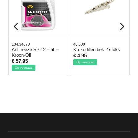
134.34678
40.500
7
-
Antifreeze SP 12 – 5L –
Krokodillen bek 2 stuks
G
Kroon-Oil
€ 4,95
€
€ 57,95
Op voorraad
Op voorraad