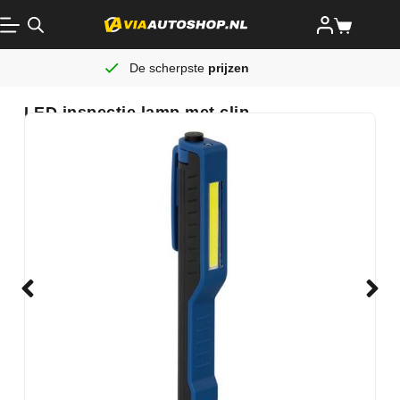
De scherpste
prijzen
LED inspectie lamp met clip