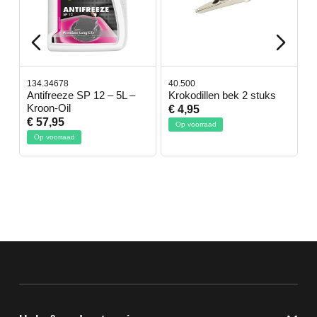
134.34678
40.500
7
-
Antifreeze SP 12 – 5L –
Krokodillen bek 2 stuks
G
Kroon-Oil
€ 4,95
€
€ 57,95
Op voorraad
Op voorraad