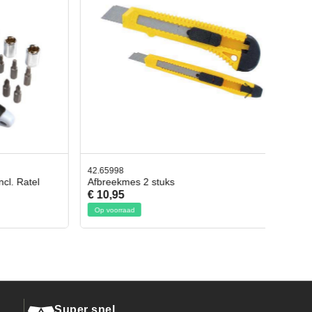
42.65998
 Ratel
Afbreekmes 2 stuks
€ 10,95
Op voorraad
Super snel