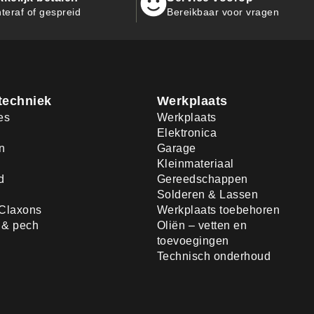
teraf of gespreid
Bereikbaar voor vragen
techniek
Werkplaats
es
Werkplaats
Elektronica
n
Garage
Kleinmateriaal
d
Gereedschappen
Solderen & Lassen
Claxons
Werkplaats toebehoren
d & pech
Oliën – vetten en
toevoegingen
Technisch onderhoud