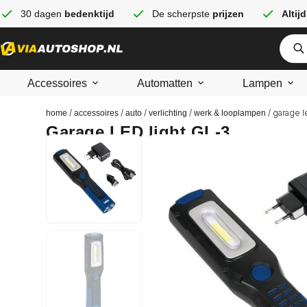
30 dagen
bedenktijd
De scherpste
prijzen
Altijd
Accessoires
Automatten
Lampen
/
/
/
/
/ garage l
home
accessoires
auto
verlichting
werk & looplampen
Garage LED light GL-3