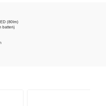
ED (80lm)
 batterij
n