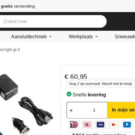
 gratis
verzending
Aansluittechniek
Werkplaats
Sneeuwke
ed light gl-3
€
60,95
Nog 2 op voorraad. Wacht niet te lang!
Snelle
levering
In mijn w