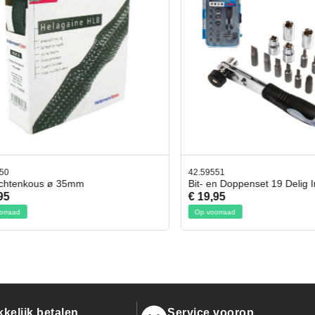
42.59551
enkous ø 35mm
Bit- en Doppenset 19 Delig Incl.
€ 19,95
d
Op voorraad
kelijk betalen
Service voorop