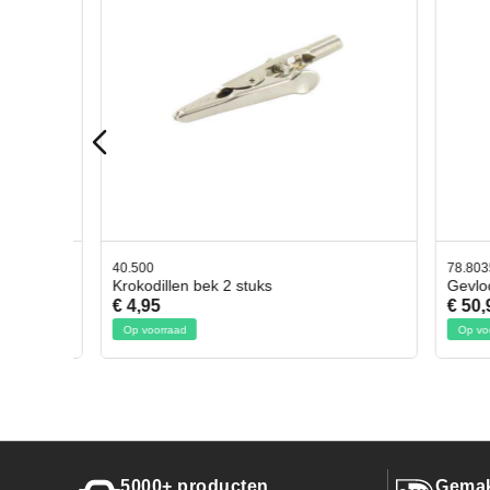
40.500
78.80350
Krokodillen bek 2 stuks
Gevlocht
€ 4,95
€ 50,95
Op voorraad
Op voorraa
5000+ producten
Gemak