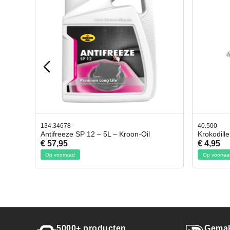
40.500
78.803
l
Krokodillen bek 2 stuks
Gevlo
€ 4,95
€ 50,
Op voorraad
Op voo
5000+ producten
Gemak