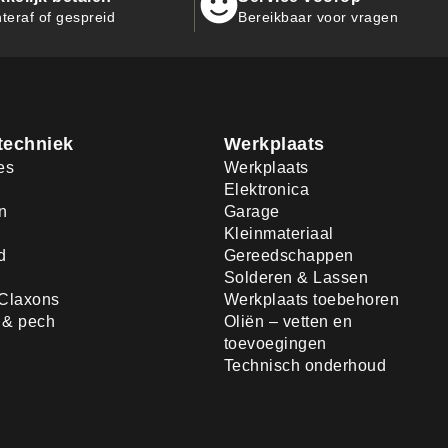
teraf of gespreid
Bereikbaar voor vragen
techniek
Werkplaats
es
Werkplaats
Elektronica
n
Garage
Kleinmateriaal
d
Gereedschappen
Solderen & Lassen
Claxons
Werkplaats toebehoren
d & pech
Oliën – vetten en
toevoegingen
Technisch onderhoud