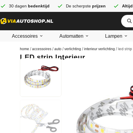
30 dagen
bedenktijd
De scherpste
prijzen
Altijd
Accessoires
Automatten
Lampen
/
/
/
/
/ led strip
home
accessoires
auto
verlichting
interieur verlichting
LED strip Interieur