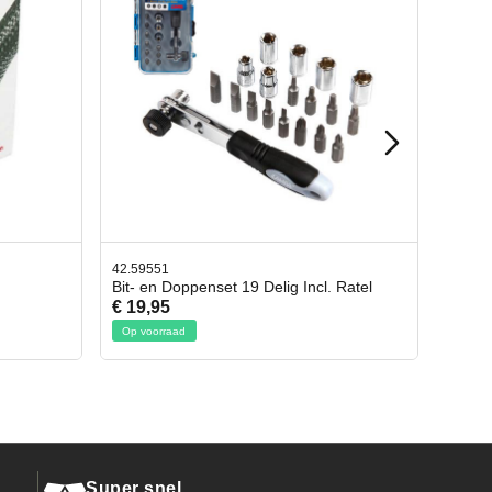
42.65998
cl. Ratel
Afbreekmes 2 stuks
€ 10,95
Op voorraad
Super snel