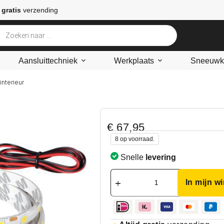
 gratis
verzending
Aansluittechniek
Werkplaats
Sneeuwke
 interieur
€
67,95
8 op voorraad.
Snelle
levering
In mijn w