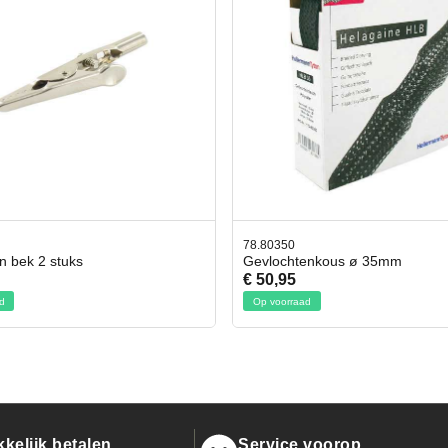
50
42.59551
chtenkous ø 35mm
Bit- en Doppenset 19 Delig In
95
€ 19,95
rraad
Op voorraad
kelijk betalen
Service voorop