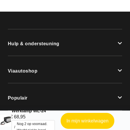
Hulp & ondersteuning
Viaautoshop
Populair
Werklamp WL-24
€
68,95
In mijn winkelwagen
Nog 2 op voorraad.