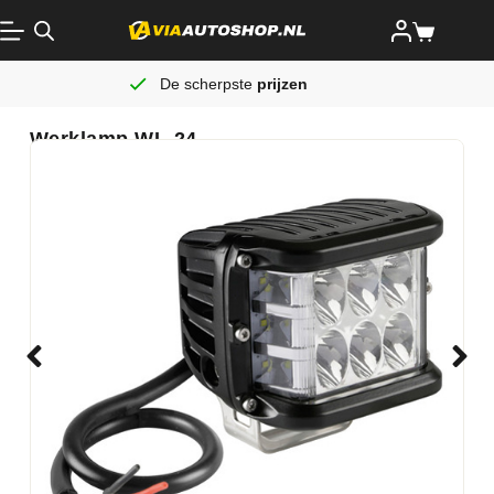
De scherpste
prijzen
Werklamp WL-24