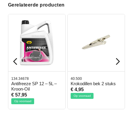
Gerelateerde producten
134.34678
40.500
7
-
Antifreeze SP 12 – 5L –
Krokodillen bek 2 stuks
G
Kroon-Oil
€ 4,95
€
€ 57,95
Op voorraad
Op voorraad