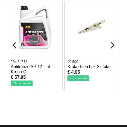
134.34678
40.500
7
-
Antifreeze SP 12 – 5L –
Krokodillen bek 2 stuks
G
Kroon-Oil
€ 4,95
€
€ 57,95
Op voorraad
Op voorraad