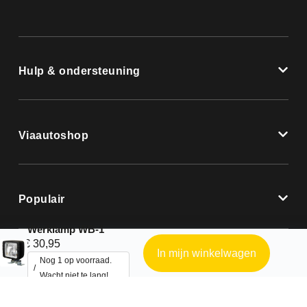
Hulp & ondersteuning
Viaautoshop
Populair
Werklamp WB-1
€
30,95
In mijn winkelwagen
Nog 1 op voorraad.
Wacht niet te lang!