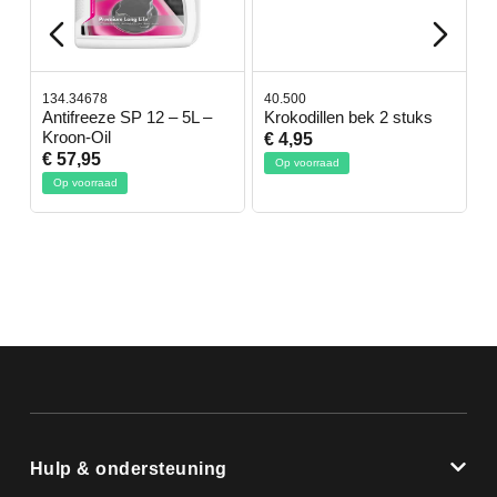
134.34678
40.500
78.
Antifreeze SP 12 – 5L –
Krokodillen bek 2 stuks
Ge
Kroon-Oil
€ 4,95
€ 5
€ 57,95
Op voorraad
Op
Op voorraad
Hulp & ondersteuning