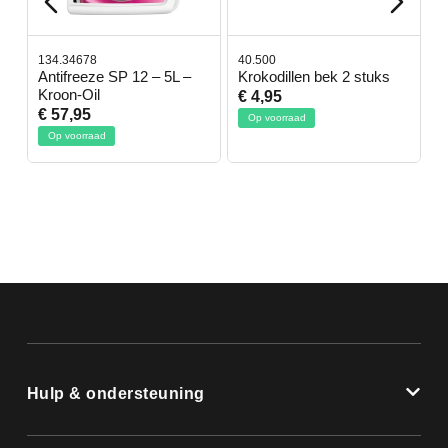
134.34678
40.500
7
-
Antifreeze SP 12 – 5L –
Krokodillen bek 2 stuks
G
Kroon-Oil
€ 4,95
€
€ 57,95
Op voorraad
Op voorraad
Hulp & ondersteuning