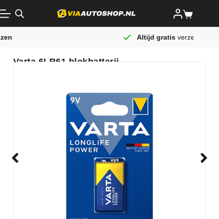
Altijd gratis
verzending
Varta 6LR61 blokbatterij