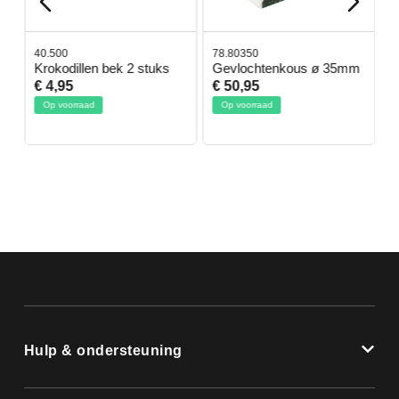
40.500
78.80350
4
Krokodillen bek 2 stuks
Gevlochtenkous ø 35mm
B
D
€ 4,95
€ 50,95
€
Op voorraad
Op voorraad
Hulp & ondersteuning