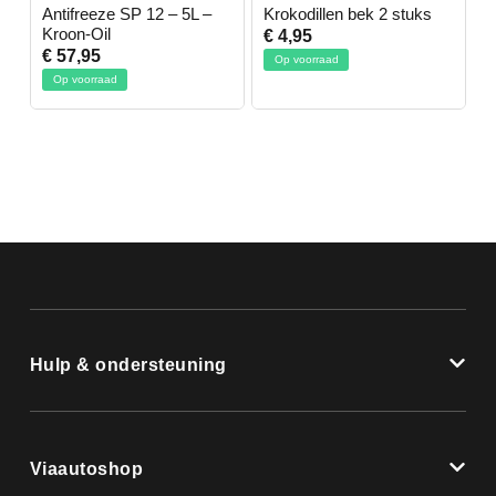
-
Antifreeze SP 12 – 5L –
Krokodillen bek 2 stuks
G
Kroon-Oil
€ 4,95
€
€ 57,95
Op voorraad
Op voorraad
Hulp & ondersteuning
Viaautoshop