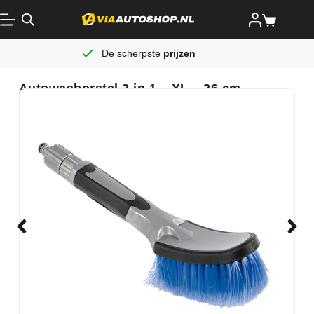
De scherpste
prijzen
Autowasborstel 3 in 1 – XL – 36 cm