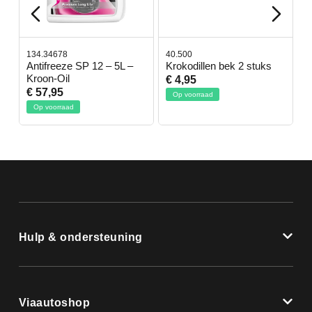
134.34678
40.500
7
-
Antifreeze SP 12 – 5L –
Krokodillen bek 2 stuks
G
Kroon-Oil
€ 4,95
€
€ 57,95
Op voorraad
Op voorraad
Hulp & ondersteuning
Viaautoshop