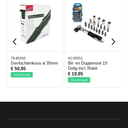
78.80350
42.59551
4
Gevlochtenkous ø 35mm
Bit- en Doppenset 19
A
Delig Incl. Ratel
€ 50,95
€
€ 19,95
Op voorraad
Op voorraad