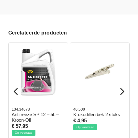
Gerelateerde producten
134.34678
40.500
7
-
Antifreeze SP 12 – 5L –
Krokodillen bek 2 stuks
G
Kroon-Oil
€ 4,95
€
€ 57,95
Op voorraad
Op voorraad