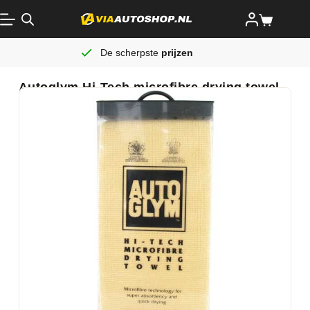
De scherpste
prijzen
Autoglym Hi-Tech microfibre drying towel