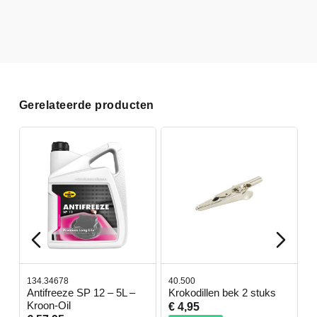
Gerelateerde producten
134.34678
40.500
7
-
Antifreeze SP 12 – 5L –
Krokodillen bek 2 stuks
G
Kroon-Oil
€ 4,95
€