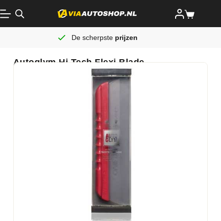
De scherpste
prijzen
Autoglym Hi Tech Flexi Blade