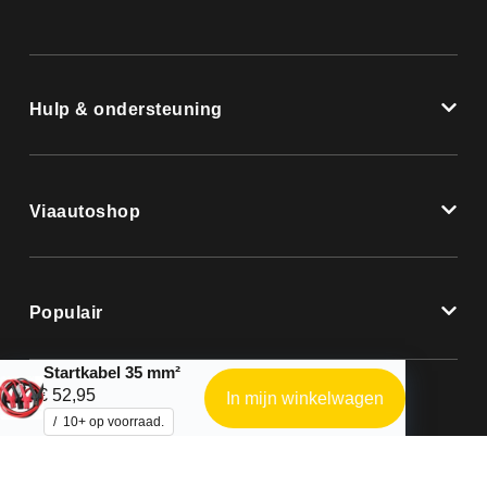
Hulp & ondersteuning
Viaautoshop
Populair
Startkabel 35 mm²
€
52,95
In mijn winkelwagen
10+ op voorraad.