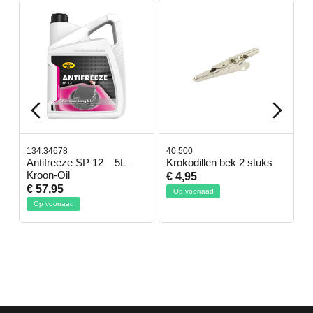
134.34678
40.500
7
-
Antifreeze SP 12 – 5L –
Krokodillen bek 2 stuks
G
Kroon-Oil
€ 4,95
€
€ 57,95
Op voorraad
Op voorraad