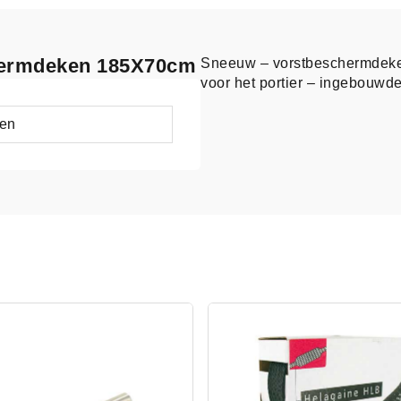
chermdeken 185X70cm
Sneeuw – vorstbeschermdeken
voor het portier – ingebouwd
en