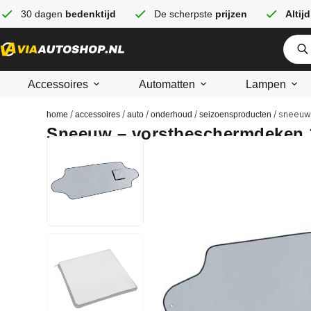
30 dagen
bedenktijd
De scherpste
prijzen
Altijd
Accessoires
Automatten
Lampen
/
/
/
/
/ sneeuw
home
accessoires
auto
onderhoud
seizoensproducten
Sneeuw – vorstbeschermdeken