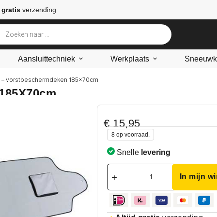
 gratis
verzending
Aansluittechniek
Werkplaats
Sneeuwke
 – vorstbeschermdeken 185x70cm
 185X70cm
€
15,95
8 op voorraad.
Snelle
levering
In mijn w