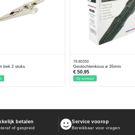
50
42.59551
chtenkous ø 35mm
Bit- en Doppenset 19 Delig In
95
€ 19,95
rraad
Op voorraad
kelijk betalen
Service voorop
teraf of gespreid
Bereikbaar voor vragen