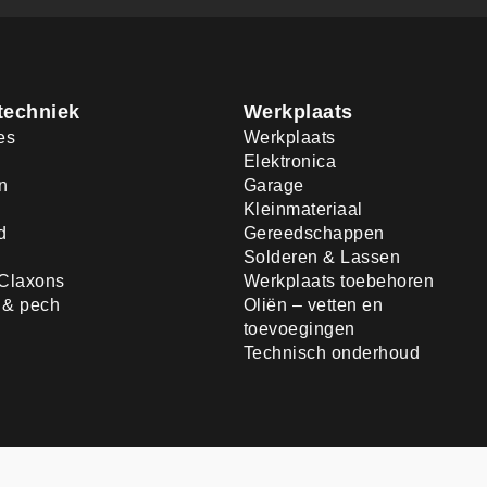
techniek
Werkplaats
es
Werkplaats
Elektronica
n
Garage
Kleinmateriaal
d
Gereedschappen
Solderen & Lassen
Claxons
Werkplaats toebehoren
d & pech
Oliën – vetten en
toevoegingen
Technisch onderhoud