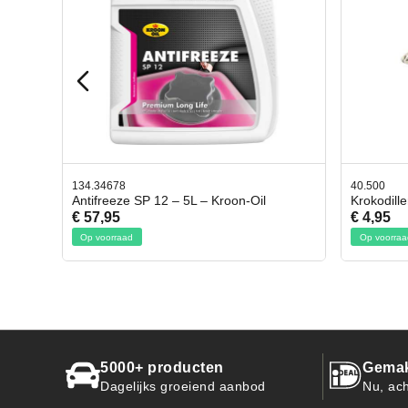
40.500
78.803
l
Krokodillen bek 2 stuks
Gevlo
€ 4,95
€ 50,
Op voorraad
Op voo
5000+ producten
Gemak
Dagelijks groeiend aanbod
Nu, ach