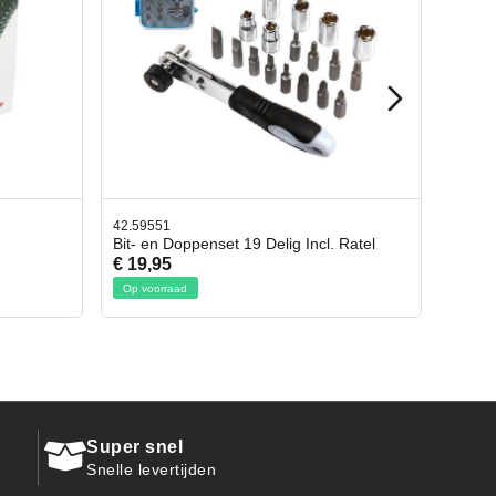
42.65998
cl. Ratel
Afbreekmes 2 stuks
€ 10,95
Op voorraad
Super snel
Snelle levertijden