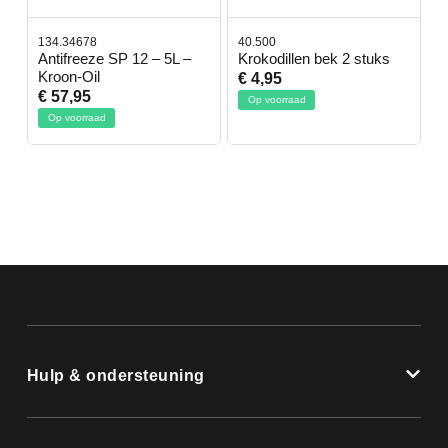
134.34678
40.500
7
-
Antifreeze SP 12 – 5L –
Krokodillen bek 2 stuks
G
Kroon-Oil
€ 4,95
€
€ 57,95
Op voorraad
Op voorraad
Hulp & ondersteuning