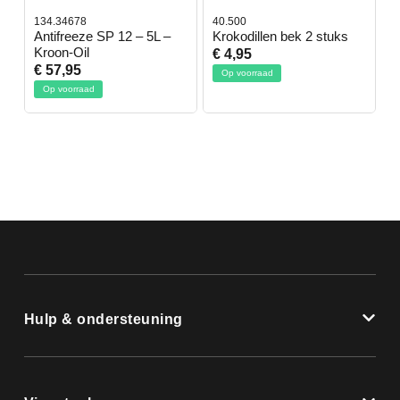
134.34678
40.500
7
-
Antifreeze SP 12 – 5L –
Krokodillen bek 2 stuks
G
Kroon-Oil
€ 4,95
€
€ 57,95
Op voorraad
Op voorraad
Hulp & ondersteuning