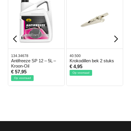
134.34678
40.500
7
-
Antifreeze SP 12 – 5L –
Krokodillen bek 2 stuks
G
Kroon-Oil
€ 4,95
€
€ 57,95
Op voorraad
Op voorraad