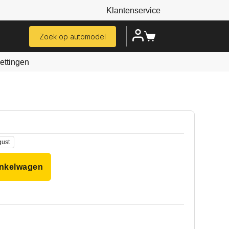
Klantenservice
Zoek op automodel
ttingen
gust
inkelwagen