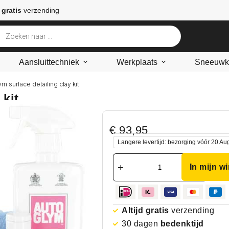
 gratis
verzending
Aansluittechniek
Werkplaats
Sneeuwke
ym surface detailing clay kit
 kit
€
93,95
Langere levertijd: bezorging vóór 20 Au
In mijn w
Altijd gratis
verzending
30 dagen
bedenktijd