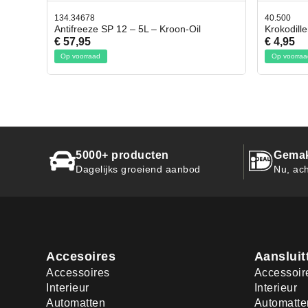
40.500
78.80
Oil
Krokodillen bek 2 stuks
Gevl
€ 4,95
€ 50
Op voorraad
Op v
5000+ producten
Gemak
Dagelijks groeiend aanbod
Nu, ach
Accesoires
Aansluit
Accessoires
Accessoir
Interieur
Interieur
Automatten
Automatte