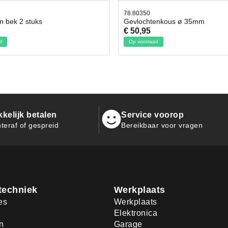
350
42.59551
ochtenkous ø 35mm
Bit- en Doppenset 19 Delig I
,95
€ 19,95
oorraad
Op voorraad
kelijk betalen
Service voorop
teraf of gespreid
Bereikbaar voor vragen
techniek
Werkplaats
es
Werkplaats
Elektronica
n
Garage