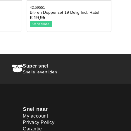
42.65998
ncl. Ratel
Afbreekmes 2 stuks
€ 10,95
Op voorraad
Super snel
Snelle levertijden
Snel naar
My account
Privacy Policy
Garantie