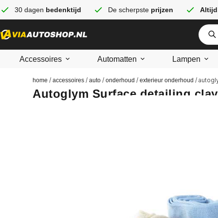
30 dagen
bedenktijd
De scherpste
prijzen
Altijd
Accessoires
Automatten
Lampen
/
/
/
/
/ autogl
home
accessoires
auto
onderhoud
exterieur onderhoud
Autoglym Surface detailing clay