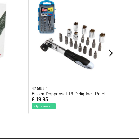
42.65998
cl. Ratel
Afbreekmes 2 stuks
€ 10,95
Op voorraad