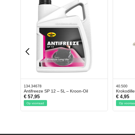
40.500
78.803
l
Krokodillen bek 2 stuks
Gevlo
€ 4,95
€ 50,
Op voorraad
Op voo