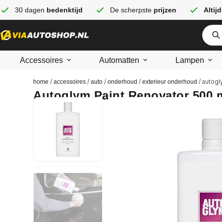
30 dagen
bedenktijd
De scherpste
prijzen
Altijd
Accessoires
Automatten
Lampen
/
/
/
/
/ autogl
home
accessoires
auto
onderhoud
exterieur onderhoud
Autoglym Paint Renovator 500 