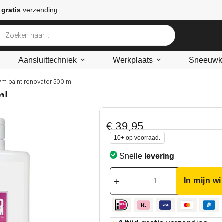
 gratis
verzending
Aansluittechniek
Werkplaats
Sneeuwke
ym paint renovator 500 ml
ml
€
39,95
10+ op voorraad.
Snelle
levering
In mijn w