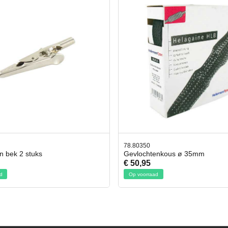
50
42.59551
chtenkous ø 35mm
Bit- en Doppenset 19 Delig In
95
€ 19,95
rraad
Op voorraad