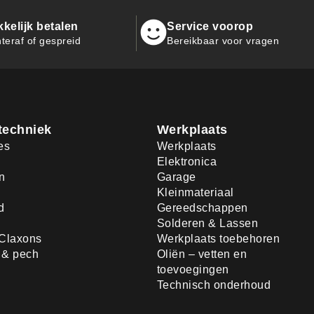
kelijk betalen
Service voorop
teraf of gespreid
Bereikbaar voor vragen
techniek
Werkplaats
es
Werkplaats
Elektronica
n
Garage
Kleinmateriaal
d
Gereedschappen
Solderen & Lassen
Claxons
Werkplaats toebehoren
d & pech
Oliën – vetten en
toevoegingen
Technisch onderhoud