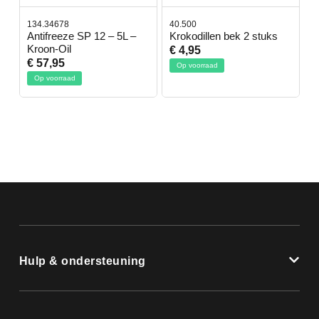
134.34678
40.500
7
-
Antifreeze SP 12 – 5L –
Krokodillen bek 2 stuks
G
Kroon-Oil
€ 4,95
€
€ 57,95
Op voorraad
Op voorraad
Hulp & ondersteuning