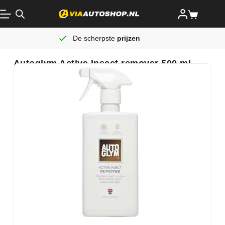
De scherpste
prijzen
Autoglym Active Insect remover 500 ml