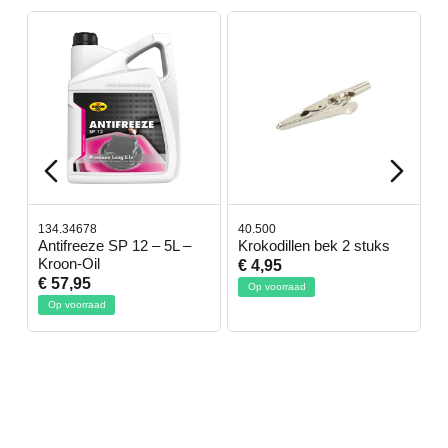
134.34678
40.500
7
-
Antifreeze SP 12 – 5L –
Krokodillen bek 2 stuks
G
Kroon-Oil
€ 4,95
€
€ 57,95
Op voorraad
Op voorraad