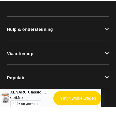
Hulp & ondersteuning
Viaautoshop
Populair
XENARC Classic D4S 35W
€
58,95
In mijn winkelwagen
10+ op voorraad.