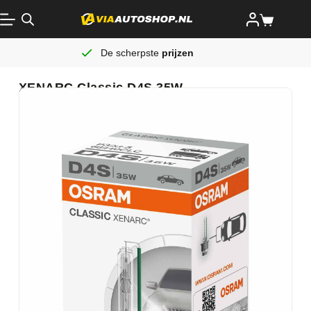
De scherpste
prijzen
XENARC Classic D4S 35W