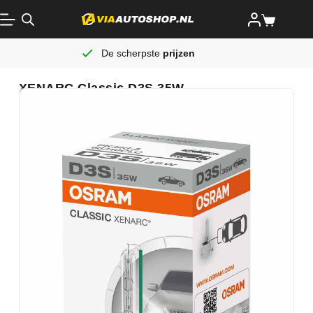
De scherpste
prijzen
XENARC Classic D3S 35W