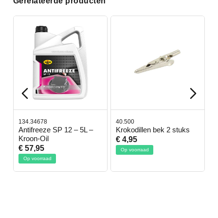
Gerelateerde producten
134.34678
40.500
7
-
Antifreeze SP 12 – 5L –
Krokodillen bek 2 stuks
G
Kroon-Oil
€ 4,95
€
€ 57,95
Op voorraad
Op voorraad