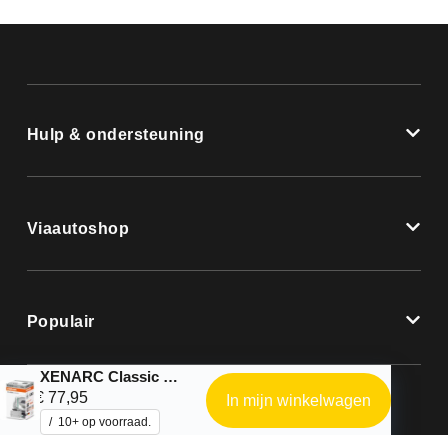
Hulp & ondersteuning
Viaautoshop
Populair
XENARC Classic D3S 35W
€
77,95
In mijn winkelwagen
10+ op voorraad.