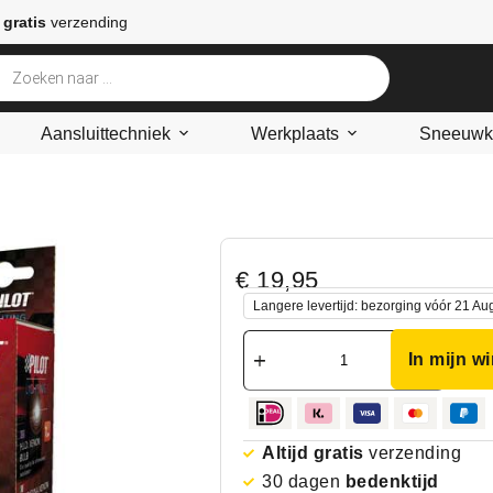
 gratis
verzending
Aansluittechniek
Werkplaats
Sneeuwke
€
19,95
Langere levertijd: bezorging vóór 21 Au
In mijn w
Altijd gratis
verzending
30 dagen
bedenktijd