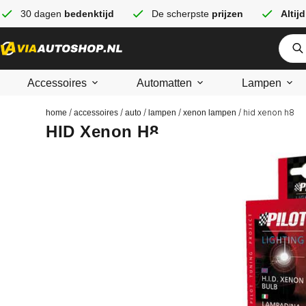
30 dagen
bedenktijd
De scherpste
prijzen
Altijd
Accessoires
Automatten
Lampen
/
/
/
/
/ hid xenon h8
home
accessoires
auto
lampen
xenon lampen
HID Xenon H8