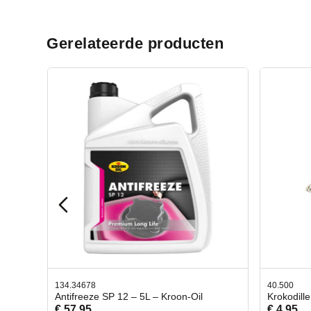
Gerelateerde producten
40.500
78.80
Oil
Krokodillen bek 2 stuks
Gevl
€ 4,95
€ 50