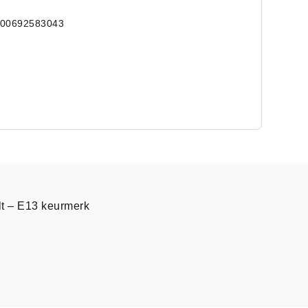
000692583043
lt – E13 keurmerk