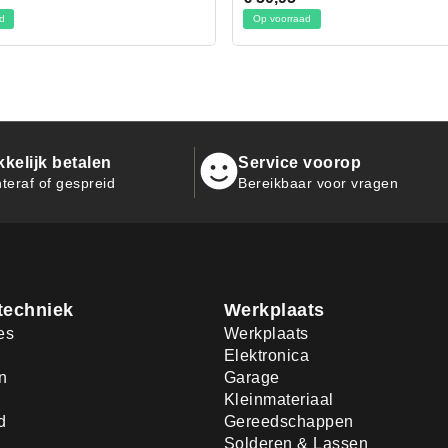
oorraad
Op voorraad
kelijk betalen
Service voorop
teraf of gespreid
Bereikbaar voor vragen
techniek
Werkplaats
es
Werkplaats
Elektronica
n
Garage
Kleinmateriaal
d
Gereedschappen
Solderen & Lassen