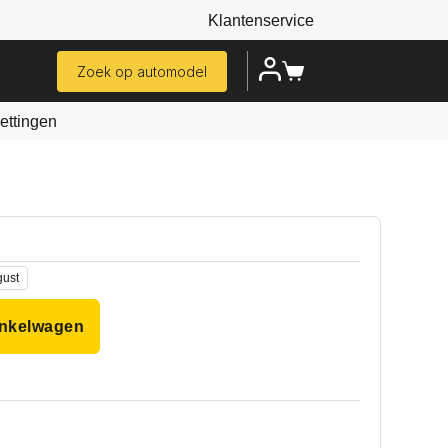
Klantenservice
Zoek op automodel
ttingen
gust
inkelwagen