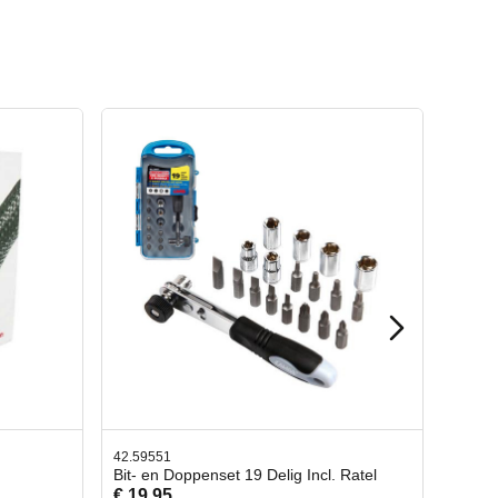
42.65998
ncl. Ratel
Afbreekmes 2 stuks
€ 10,95