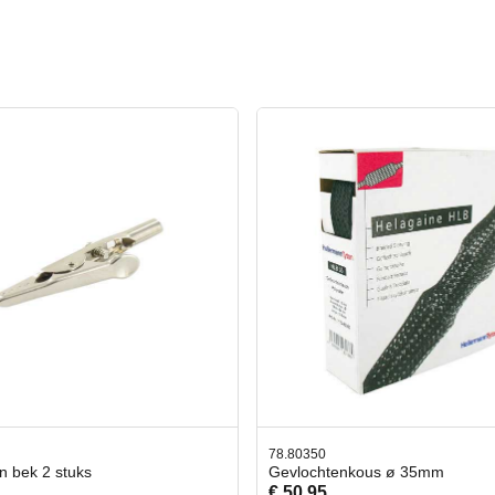
350
42.59551
ochtenkous ø 35mm
Bit- en Doppenset 19 Delig I
,95
€ 19,95