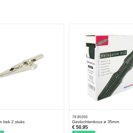
78.80350
42.59551
Gevlochtenkous ø 35mm
Bit- en Doppenset
€ 50,95
€ 19,95