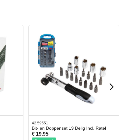
42.65998
 19 Delig Incl. Ratel
Afbreekmes 2 stuks
€ 10,95