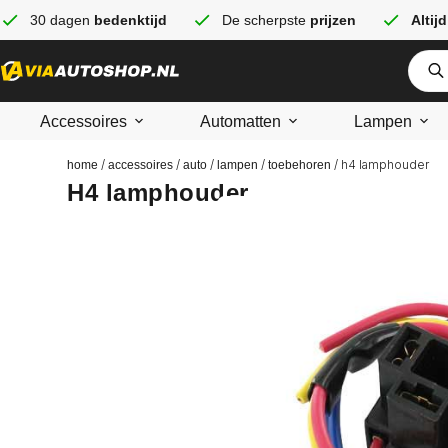
30 dagen
bedenktijd
De scherpste
prijzen
Altijd
Accessoires
Automatten
Lampen
/
/
/
/
/ h4 lamphouder
home
accessoires
auto
lampen
toebehoren
H4 lamphouder