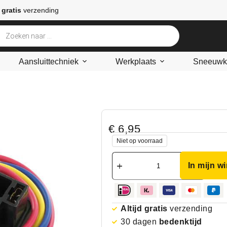
 gratis
verzending
Aansluittechniek
Werkplaats
Sneeuwke
€
6,95
Niet op voorraad
In mijn w
Altijd gratis
verzending
30 dagen
bedenktijd