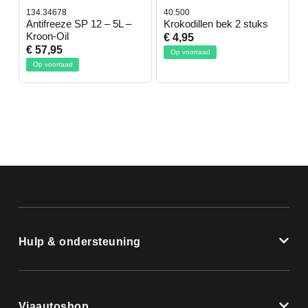
134.34678
40.500
7
-
Antifreeze SP 12 – 5L –
Krokodillen bek 2 stuks
G
Kroon-Oil
€ 4,95
€
€ 57,95
Op voorraad
Op voorraad
Hulp & ondersteuning
Viaautoshop