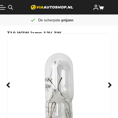
De scherpste
prijzen
T10 W3W lamp 12V 3W