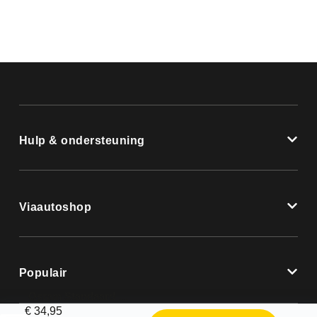
Hulp & ondersteuning
Viaautoshop
Populair
Osram Standaard LED Retrofit Red
€
34,95