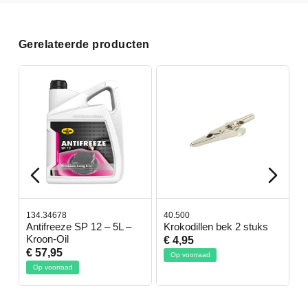
Gerelateerde producten
134.34678
40.500
7
-
Antifreeze SP 12 – 5L –
Krokodillen bek 2 stuks
G
Kroon-Oil
€ 4,95
€
€ 57,95
Op voorraad
Op voorraad