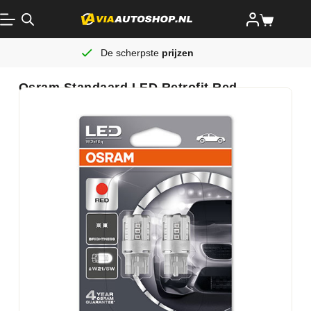
De scherpste
prijzen
Osram Standaard LED Retrofit Red