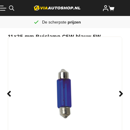
De scherpste
prijzen
11×35 mm Buislamp C5W blauw 5W