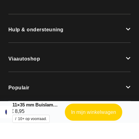
Hulp & ondersteuning
Viaautoshop
Populair
11×35 mm Buislamp C5W blauw 5W
€
8,95
In mijn winkelwagen
10+ op voorraad.