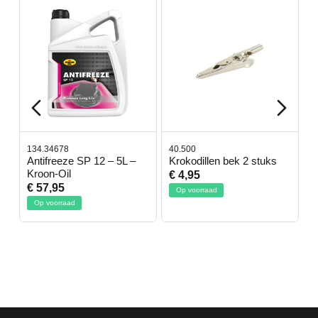
134.34678
40.500
7
-
Antifreeze SP 12 – 5L –
Krokodillen bek 2 stuks
G
Kroon-Oil
€ 4,95
€
€ 57,95
Op voorraad
Op voorraad