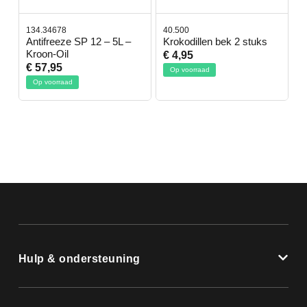
134.34678
40.500
7
-
Antifreeze SP 12 – 5L –
Krokodillen bek 2 stuks
G
Kroon-Oil
€ 4,95
€
€ 57,95
Op voorraad
Op voorraad
Hulp & ondersteuning