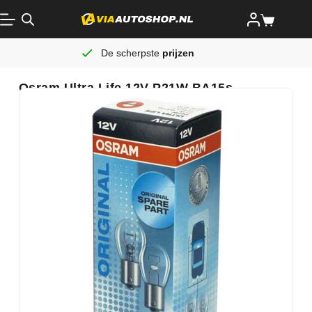
De scherpste
prijzen
Osram Ultra Life 12V P21W BA15s