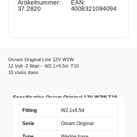
Artikelnummer:
EAN:
37.2820
4008321094094
Osram Original Line 12V W2W
12 Volt -2 Watt – W2.1×9.5d -T10
10 stuks doos
Specificaties Osram Original 12V W2W T10
Fitting
W2,1x9,5d
Serie
Osram Original
Type
Wedge base