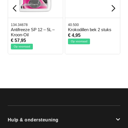
134.34678
40.500
7
-
Antifreeze SP 12 – 5L –
Krokodillen bek 2 stuks
G
Kroon-Oil
€ 4,95
€
€ 57,95
Op voorraad
Op voorraad
Hulp & ondersteuning