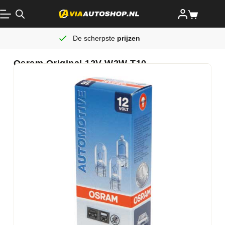
De scherpste
prijzen
Osram Original 12V W2W T10