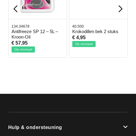
134.34678
40.500
7
-
Antifreeze SP 12 – 5L –
Krokodillen bek 2 stuks
G
Kroon-Oil
€ 4,95
€
€ 57,95
Op voorraad
Op voorraad
Hulp & ondersteuning