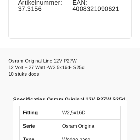
Artikelnummer:
EAN:
37.3156
4008321090621
Osram Original Line 12V P27W
12 Volt – 27 Watt -W2.5x16d- S25d
10 stuks doos
Specificaties Osram Original 12V P27W S25d
Fitting
W2,5x16D
Serie
Osram Original
Type
Wedge base