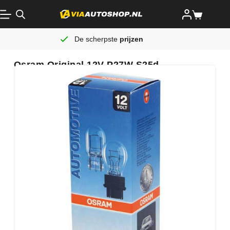
De scherpste
prijzen
Osram Original 12V P27W S25d