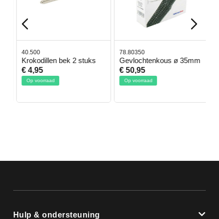
40.500
78.80350
4
Krokodillen bek 2 stuks
Gevlochtenkous ø 35mm
B
D
€ 4,95
€ 50,95
€
Op voorraad
Op voorraad
Hulp & ondersteuning