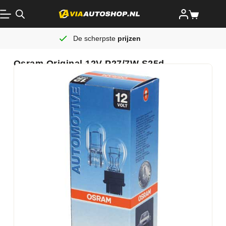
De scherpste
prijzen
Osram Original 12V P27/7W S25d