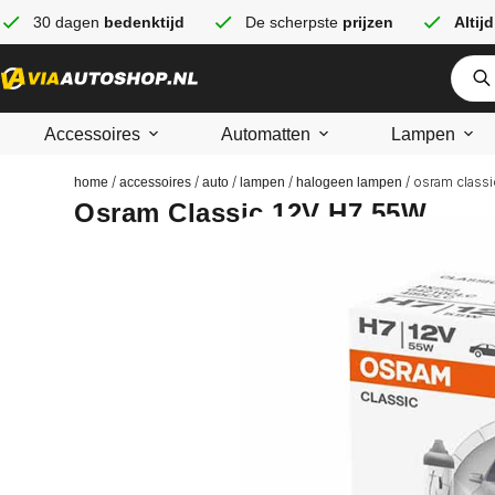
30 dagen
bedenktijd
De scherpste
prijzen
Altijd
Accessoires
Automatten
Lampen
/
/
/
/
/ osram classi
home
accessoires
auto
lampen
halogeen lampen
Osram Classic 12V H7 55W