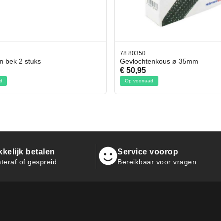
350
42.59551
chtenkous ø 35mm
Bit- en Doppenset 19 Delig I
95
€ 19,95
orraad
Op voorraad
kelijk betalen
Service voorop
teraf of gespreid
Bereikbaar voor vragen