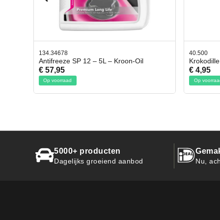
40.500
78.80
il
Krokodillen bek 2 stuks
Gevlo
€ 4,95
€ 50,
Op voorraad
Op vo
5000+ producten
Gemak
Dagelijks groeiend aanbod
Nu, ach