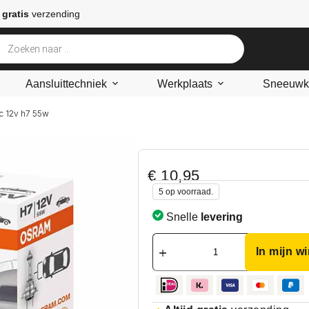
 gratis
verzending
Aansluittechniek
Werkplaats
Sneeuwke
c 12v h7 55w
€
10,95
5 op voorraad.
Snelle
levering
In mijn w