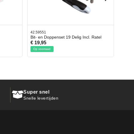
42.65998
ncl. Ratel
Afbreekmes 2 stuks
€ 10,95
Op voorraad
Super snel
Snelle levertijden