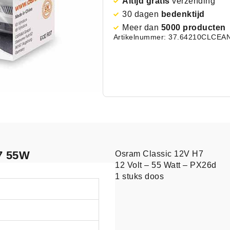
Altijd gratis
verzending
30 dagen
bedenktijd
Meer dan
5000 producten
Artikelnummer: 37.64210CLC
EAN
H7 55W
Osram Classic 12V H7
12 Volt – 55 Watt – PX26d
1 stuks doos