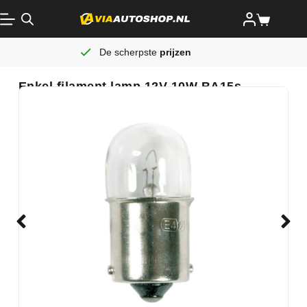
De scherpste
prijzen
Enkel filament lamp 12V 10W BA15s