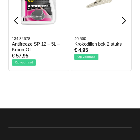
134.34678
40.500
7
-
Antifreeze SP 12 – 5L –
Krokodillen bek 2 stuks
G
Kroon-Oil
€ 4,95
€
€ 57,95
Op voorraad
Op voorraad