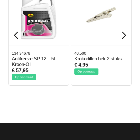
134.34678
40.500
7
-
Antifreeze SP 12 – 5L –
Krokodillen bek 2 stuks
G
Kroon-Oil
€ 4,95
€
€ 57,95
Op voorraad
Op voorraad