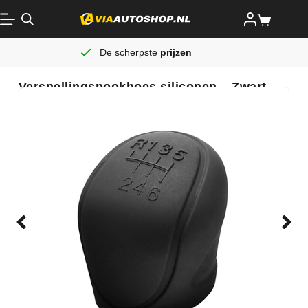
De scherpste
prijzen
Versnellingspookhoes siliconen – Zwart