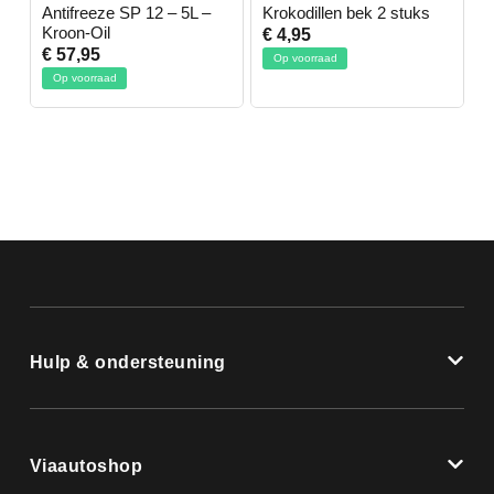
-
Antifreeze SP 12 – 5L –
Krokodillen bek 2 stuks
G
Kroon-Oil
€ 4,95
€
€ 57,95
Op voorraad
Op voorraad
Hulp & ondersteuning
Viaautoshop