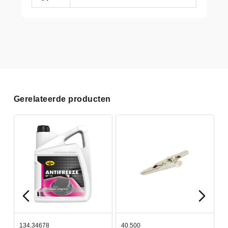
Gerelateerde producten
134.34678
40.500
7