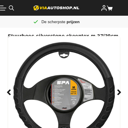
De scherpste
prijzen
Stuurhoes silverstone skeentex m 37/39cm