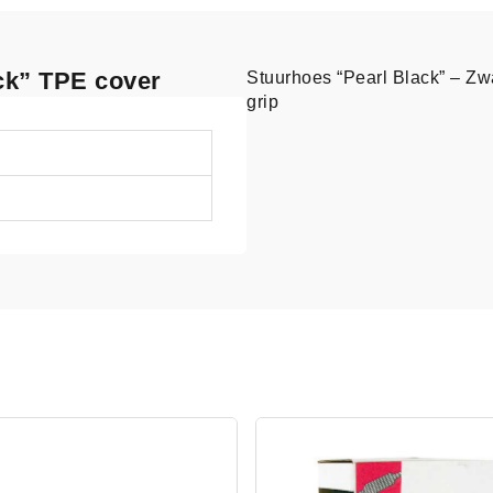
ack” TPE cover
Stuurhoes “Pearl Black” – Zwa
grip