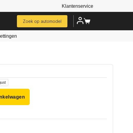
Klantenservice
Zoek op automodel
ttingen
gust
inkelwagen