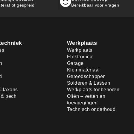
teraf of gespreid
Bereikbaar voor vragen
techniek
Werkplaats
es
Werkplaats
Elektronica
n
Garage
Kleinmateriaal
d
Gereedschappen
Solderen & Lassen
Claxons
Werkplaats toebehoren
d & pech
Oliën – vetten en
toevoegingen
Technisch onderhoud