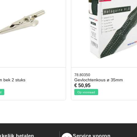
350
42.59551
chtenkous ø 35mm
Bit- en Doppenset 19 Delig I
95
€ 19,95
orraad
Op voorraad
kelijk betalen
Service voorop