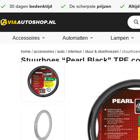
30 dagen
bedenktijd
De scherpste
prijzen
Altijd
Accessoires
Automatten
Lampen
/
/
/
/
/ stuurhoes
home
accessoires
auto
interieur
stuur & stoelhoezen
Stuurhoes “Pearl Black” TPE co