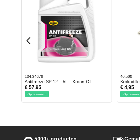
40.500
78.80
il
Krokodillen bek 2 stuks
Gevlo
€ 4,95
€ 50,
Op voorraad
Op vo
5000+ producten
Gemak