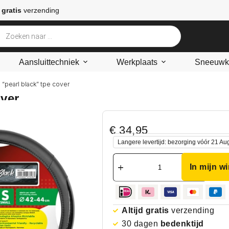
 gratis
verzending
Aansluittechniek
Werkplaats
Sneeuwke
 “pearl black” tpe cover
ver
€
34,95
Langere levertijd: bezorging vóór 21 Au
In mijn w
Altijd gratis
verzending
30 dagen
bedenktijd