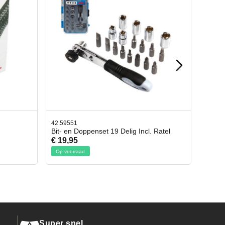
42.65998
ncl. Ratel
Afbreekmes 2 stuks
€ 10,95
Op voorraad
Super snel