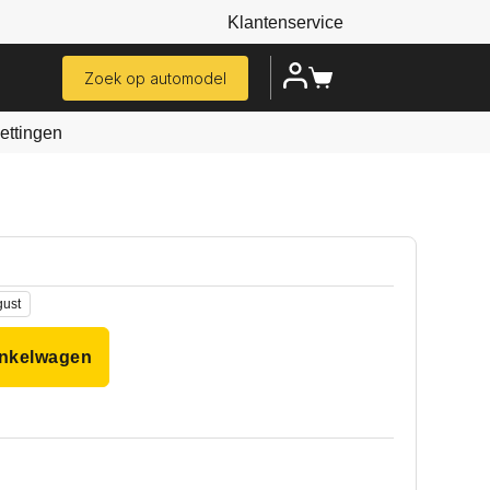
Klantenservice
Zoek op automodel
ttingen
gust
inkelwagen