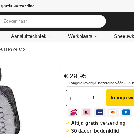
 gratis
verzending
Aansluittechniek
Werkplaats
Sneeuwke
kussen velluto
€
29,95
Langere levertijd: bezorging vóór 21 Au
In mijn w
Altijd gratis
verzending
30 dagen
bedenktijd