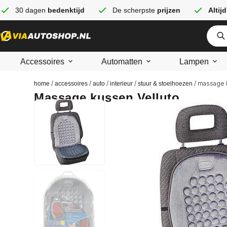
30 dagen
bedenktijd
De scherpste
prijzen
Altijd
Accessoires
Automatten
Lampen
/
/
/
/
/ massage 
home
accessoires
auto
interieur
stuur & stoelhoezen
Massage kussen Velluto