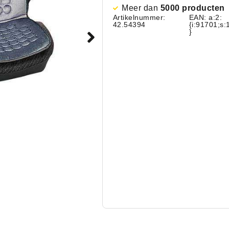
Meer dan
5000 producten
Artikelnummer:
EAN: a:2:
42.54394
{i:91701;s
}