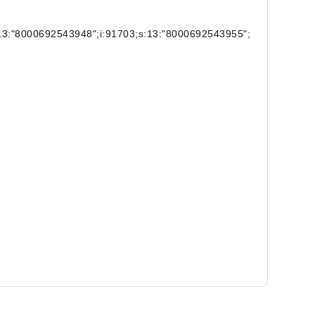
:13:"8000692543948";i:91703;s:13:"8000692543955";