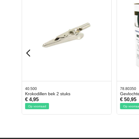
40.500
78.80350
Krokodillen bek 2 stuks
Gevlocht
€ 4,95
€ 50,95
Op voorraad
Op voorraa