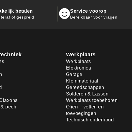
kelijk betalen
Service voorop
teraf of gespreid
Bereikbaar voor vragen
techniek
Werkplaats
es
Werkplaats
Elektronica
n
Garage
Kleinmateriaal
d
Gereedschappen
Solderen & Lassen
Claxons
Werkplaats toebehoren
d & pech
Oliën – vetten en
toevoegingen
Technisch onderhoud