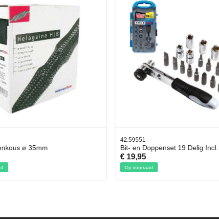
42.59551
enkous ø 35mm
Bit- en Doppenset 19 Delig Incl.
€ 19,95
d
Op voorraad