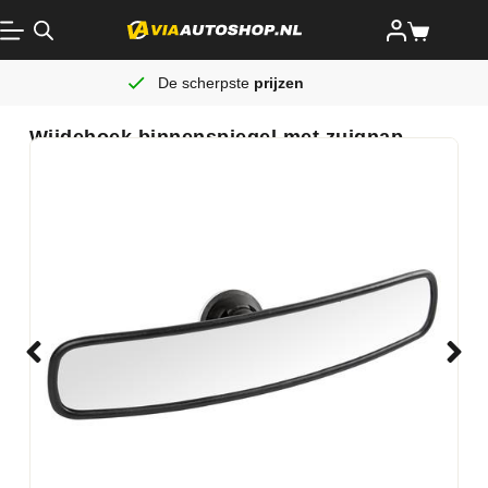
De scherpste
prijzen
Wijdehoek binnenspiegel met zuignap