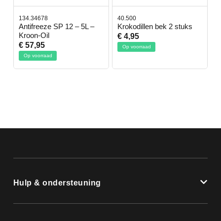
134.34678
40.500
7
-
Antifreeze SP 12 – 5L –
Krokodillen bek 2 stuks
G
Kroon-Oil
€ 4,95
€
€ 57,95
Op voorraad
Op voorraad
Hulp & ondersteuning