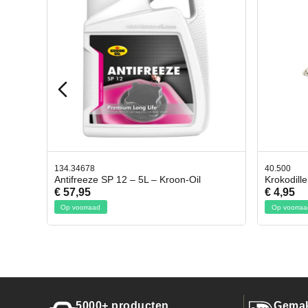
40.500
78.803
l
Krokodillen bek 2 stuks
Gevlo
€ 4,95
€ 50,
Op voorraad
Op voo
5000+ producten
Gemak