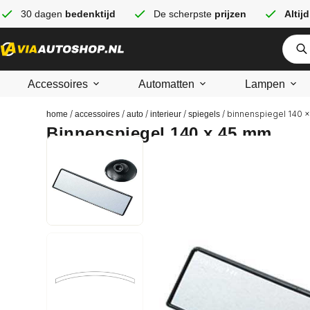
30 dagen
bedenktijd
De scherpste
prijzen
Altijd
Accessoires
Automatten
Lampen
/
/
/
/
/ binnenspiegel 140 
home
accessoires
auto
interieur
spiegels
Binnenspiegel 140 x 45 mm