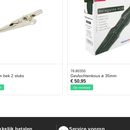
50
42.59551
chtenkous ø 35mm
Bit- en Doppenset 19 Delig In
95
€ 19,95
rraad
Op voorraad
kelijk betalen
Service voorop