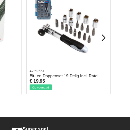
42.65998
cl. Ratel
Afbreekmes 2 stuks
€ 10,95
Op voorraad
Super snel