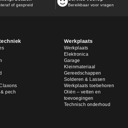
teraf of gespreid
Bereikbaar voor vragen
techniek
Werkplaats
es
Werkplaats
Elektronica
n
Garage
Kleinmateriaal
d
Gereedschappen
Solderen & Lassen
Claxons
Werkplaats toebehoren
d & pech
Oliën – vetten en
toevoegingen
Technisch onderhoud