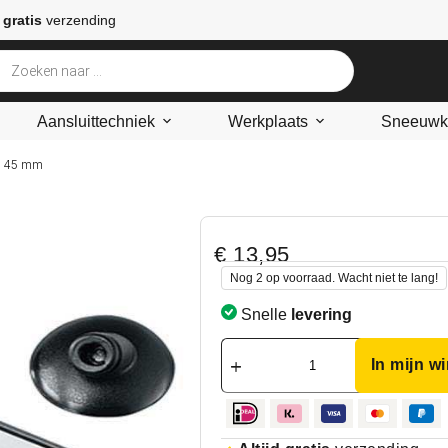
 gratis
verzending
Aansluittechniek
Werkplaats
Sneeuwke
x 45 mm
€
13,95
Nog 2 op voorraad. Wacht niet te lang!
Snelle
levering
In mijn w